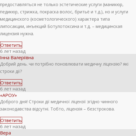
предоставляться не только эстетические услуги (маникюр,
педикюр, стрижка, покраска волос, бритьё и т.д.), но и услуги
медицинского (косметологического) характера типа
липосакции, инъекций Ботулотоксина и т.д. – медицинская
лицензия нужна.
Ответить
6 лет назад
Інна Валеріївна
Добрий день. чи потрібно поновлювати медичну ліцензію? які
строки дії?
Ответить
6 лет назад
«АРОУ»
Доброго дня! Строки дії медичної ліцензії згідно чинного
законодавства відсутні. Тобто, ліцензія – безстрокова.
Ответить
6 лет назад
Вера