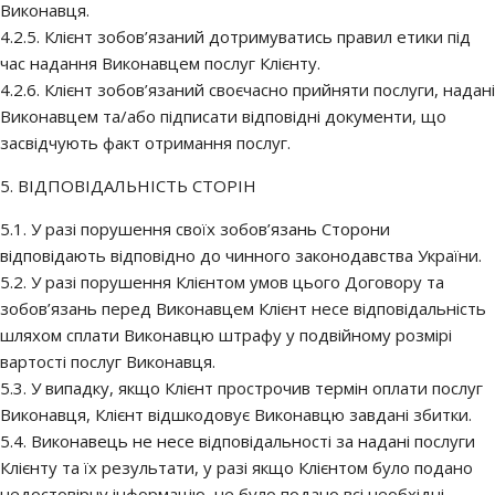
Виконавця.
4.2.5. Клієнт зобов’язаний дотримуватись правил етики під
час надання Виконавцем послуг Клієнту.
4.2.6. Клієнт зобов’язаний своєчасно прийняти послуги, надані
Виконавцем та/або підписати відповідні документи, що
засвідчують факт отримання послуг.
5. ВІДПОВІДАЛЬНІСТЬ СТОРІН
5.1. У разі порушення своїх зобов’язань Сторони
відповідають відповідно до чинного законодавства України.
5.2. У разі порушення Клієнтом умов цього Договору та
зобов’язань перед Виконавцем Клієнт несе відповідальність
шляхом сплати Виконавцю штрафу у подвійному розмірі
вартості послуг Виконавця.
5.3. У випадку, якщо Клієнт прострочив термін оплати послуг
Виконавця, Клієнт відшкодовує Виконавцю завдані збитки.
5.4. Виконавець не несе відповідальності за надані послуги
Клієнту та їх результати, у разі якщо Клієнтом було подано
недостовірну інформацію, не було подано всі необхідні