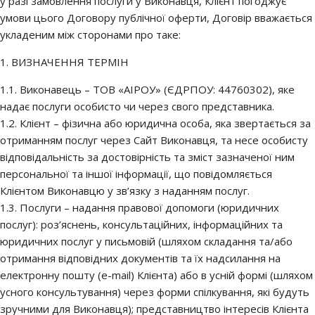
у разі замовлення послуги у Виконавця, Клієнт погоджує
умови цього Договору публічної оферти, Договір вважається
укладеним між сторонами про таке:
1. ВИЗНАЧЕННЯ ТЕРМІН
1.1. Виконавець – ТОВ «АІРОУ» (ЄДРПОУ: 44760302), яке
надає послуги особисто чи через свого представника.
1.2. Клієнт – фізична або юридична особа, яка звертається за
отриманням послуг через Сайт Виконавця, та несе особисту
відповідальність за достовірність та зміст зазначеної ним
персональної та іншої інформації, що повідомляється
Клієнтом Виконавцю у зв’язку з наданням послуг.
1.3. Послуги – надання правової допомоги (юридичних
послуг): роз’яснень, консультаційних, інформаційних та
юридичних послуг у письмовій (шляхом складання та/або
отримання відповідних документів та їх надсилання на
електронну пошту (e-mail) Клієнта) або в усній формі (шляхом
усного консультування) через форми спілкування, які будуть
зручними для Виконавця); представництво інтересів Клієнта