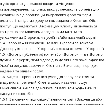
в усіх органах державної влади та місцевого
самоврядування, підприємствах, установах та організаціях
незалежно від організаційно-правових форм та форм
власності на підставі доручення, виданого Клієнтом. Обсяг
послуг, що надаються Виконавцем Клієнту, визначається
конкретно поставленими завданнями Клієнта та
узгодженими Сторонами в усній та/або письмовій формі.
1.4. Сторони – Виконавець та Клієнт (разом за текстом
Договору іменовані – “Сторони”, а кожна окремо – “Сторона”).
1.5. «Договір публічної оферти» або «Договір» — це Договір
публічної оферти, який відповідно до чинного законодавства
України регулює взаємини Клієнта та Виконавця, порядок
надання та оплати послуг.
1.6. Акцепт – прийняття всіх умов Договору Клієнтом та
відсутність претензій Клієнта щодо надання послуг
Виконавцем. Акцепт здійснюється Клієнтом будь-яким із
наступних способів:
1.6.1. Заповнення відповідної заявки на сайті Виконавця або
замовлення телефонним дзвінком або засобами електронної