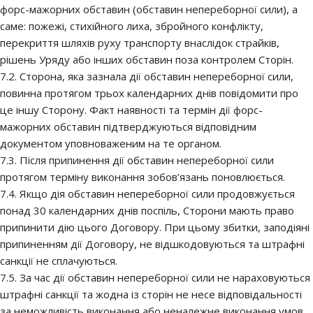
форс-мажорних обставин (обставин непереборної сили), а
саме: пожежі, стихійного лиха, збройного конфлікту,
перекриття шляхів руху транспорту внаслідок страйків,
рішень Уряду або інших обставин поза контролем Сторін.
7.2. Сторона, яка зазнала дії обставин непереборної сили,
повинна протягом трьох календарних днів повідомити про
це іншу Сторону. Факт наявності та термін дії форс-
мажорних обставин підтверджуються відповідним
документом уповноваженим на те органом.
7.3. Після припинення дії обставин непереборної сили
протягом терміну виконання зобов’язань поновлюється.
7.4. Якщо дія обставин непереборної сили продовжується
понад 30 календарних днів поспіль, Сторони мають право
припинити дію цього Договору. При цьому збитки, заподіяні
припиненням дії Договору, не відшкодовуються та штрафні
санкції не сплачуються.
7.5. За час дії обставин непереборної сили не нараховуються
штрафні санкції та жодна із сторін не несе відповідальності
за неможливість виконання або неналежне виконання умов