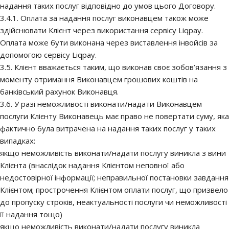
надання таких послуг відповідно до умов цього Договору.
3.4.1. Оплата за надання послуг виконавцем також може
здійснювати Клієнт через використання сервісу Liqpay.
Оплата може бути виконана через виставлення інвойсів за
допомогою сервісу Liqpay.
3.5. Клієнт вважається таким, що виконав своє зобов’язання з
моменту отримання Виконавцем грошових коштів на
банківський рахунок Виконавця.
3.6. У разі неможливості виконати/надати Виконавцем
послуги Клієнту Виконавець має право не повертати суму, яка
фактично була витрачена на надання таких послуг у таких
випадках:
якщо неможливість виконати/надати послугу виникла з вини
Клієнта (внаслідок надання Клієнтом неповної або
недостовірної інформації; неправильної постановки завдання
Клієнтом; прострочення Клієнтом оплати послуг, що призвело
до пропуску строків, неактуальності послуги чи неможливості
її надання тощо)
якщо неможливість виконати/надати послугу виникла