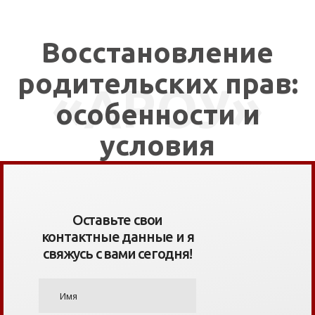
СВЯЗАТЬСЯ СО МНОЙ
Восстановление
родительских прав:
«АРОУ»
особенности и
условия
Оставьте свои
контактные данные и я
свяжусь с вами сегодня!