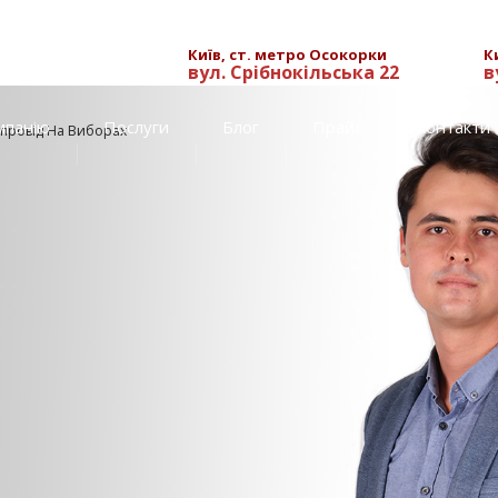
Київ, ст. метро Осокорки
К
вул. Срібнокільська 22
в
мпанію
Послуги
Блог
Прайс
Контакти
провід На Виборах