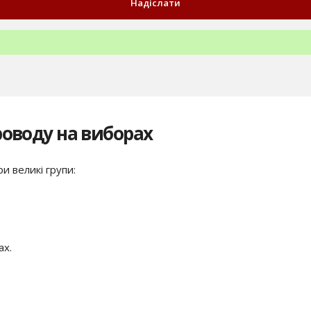
роводу на виборах
и великі групи:
ах.