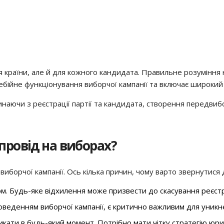
я країни, але й для кожного кандидата. Правильне розуміння
бійне функціонування виборчої кампанії та включає широкий 
наючи з реєстрації партії та кандидата, створення передвибо
ровід на виборах?
иборчої кампанії. Ось кілька причин, чому варто звернутися 
 Будь-яке відхилення може призвести до скасування реєстра
проведенням виборчої кампанії, є критично важливим для уни
кати в будь-який момент. Потрібно мати чітку стратегію юри