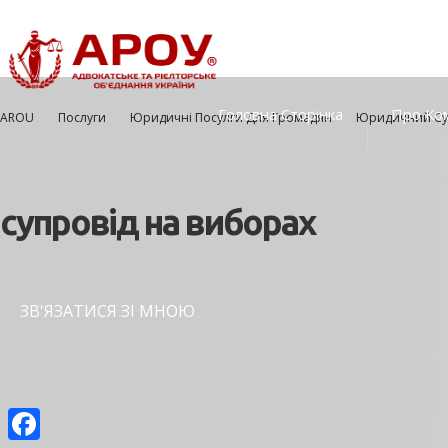
Головна Сторінка
Про Ко
AROU
Послуги
Юридичні Посулги Для Громадян
Юридичний Су
супровід на виборах
ЗВ'ЯЗАТИСЯ ЗІ МНОЮ