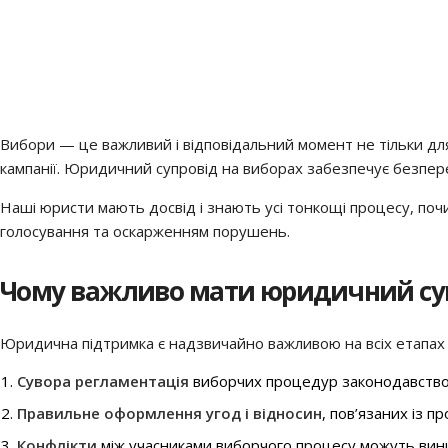
Вибори — це важливий і відповідальний момент не тільки дл
кампанії. Юридичний супровід на виборах забезпечує безпере
Наші юристи мають досвід і знають усі тонкощі процесу, почи
голосування та оскарженням порушень.
Чому важливо мати юридичний суп
Юридична підтримка є надзвичайно важливою на всіх етапах в
Сувора регламентація
виборчих процедур законодавством.
Правильне оформлення угод і відносин
, пов’язаних із 
Конфлікти
між учасниками виборчого процесу можуть вини