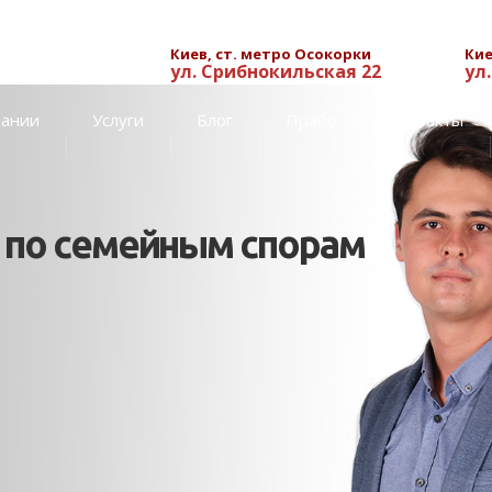
Киев, ст. метро Осокорки
Кие
ул. Срибнокильская 22
ул
пании
Услуги
Блог
Прайс
Контакты
м по семейным спорам