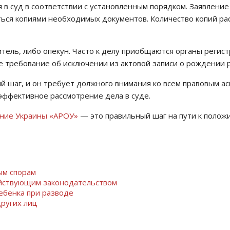
 в суд в соответствии с установленным порядком. Заявлени
ься копиями необходимых документов. Количество копий рас
ль, либо опекун. Часто к делу приобщаются органы регистра
 требование об исключении из актовой записи о рождении р
й шаг, и он требует должного внимания ко всем правовым а
эффективное рассмотрение дела в суде.
ение Украины «АРОУ»
— это правильный шаг на пути к полож
ым спорам
ействующим законодательством
ебенка при разводе
ругих лиц