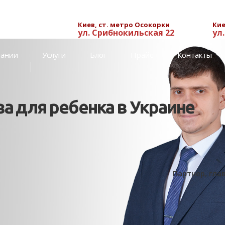
Киев, ст. метро Осокорки
Кие
ул. Срибнокильская 22
ул
пании
Услуги
Блог
Прайс
Контакты
 для ребенка в Украине
Партнер, гла