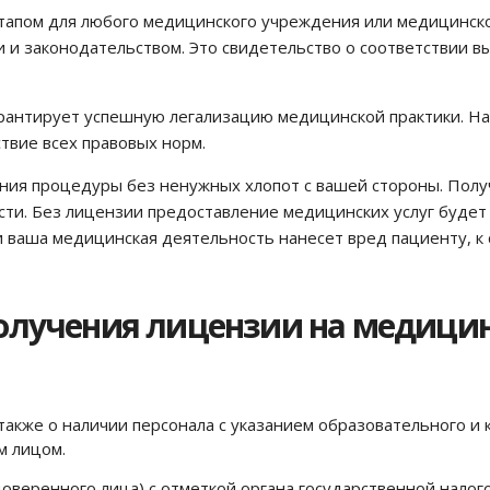
апом для любого медицинского учреждения или медицинско
 и законодательством. Это свидетельство о соответствии в
рантирует успешную легализацию медицинской практики. Н
твие всех правовых норм.
ния процедуры без ненужных хлопот с вашей стороны. Полу
и. Без лицензии предоставление медицинских услуг будет 
 ваша медицинская деятельность нанесет вред пациенту, к
олучения лицензии на медицин
 также о наличии персонала с указанием образовательного и
м лицом.
доверенного лица) с отметкой органа государственной налог