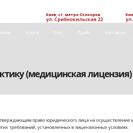
Киев, ст. метро Осокорки
Кие
ул. Срибнокильская 22
ул
пании
Услуги
Блог
Прайс
Контакты
ктику (медицинская лицензия)
дтверждающим право юридического лица на осуществление 
гих требований, установленных в лицензионных условиях.