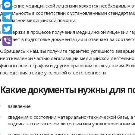
Facebook
Получение медицинской лицензии является необходимым эт
деятельность в соответствии с установленными стандартами
Messenger
безопасной медицинской помощи.
Telegram
Поддержка в процессе получения медицинской лицензии га
Twitter
помогает в подготовке документации и отвечает за соответс
Viber
Обращаясь к нам, вы получите гарантию успешного заверше
неотъемлемой частью легализации медицинской деятельност
финансовым штрафам и другим правовым последствиям. Если
последствия в виде уголовной ответственности.
Какие документы нужны для п
заявление;
сведения о состоянии материально-технической базы, а
подписана соискателем лицензии или уполномоченным и
копия паспорта руководителя соискателя лицензии (или 