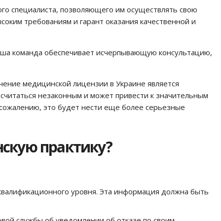
го специалиста, позволяющего им осуществлять свою
ысоким требованиям и гарант оказания качественной и
аша команда обеспечивает исчерпывающую консультацию,
чение медицинской лицензии в Украине является
считаться незаконным и может привести к значительным
 сожалению, это будет нести еще более серьезные
скую практику?
 квалификационного уровня. Эта информация должна быть
овой службы об уведомлении об отказе по своим