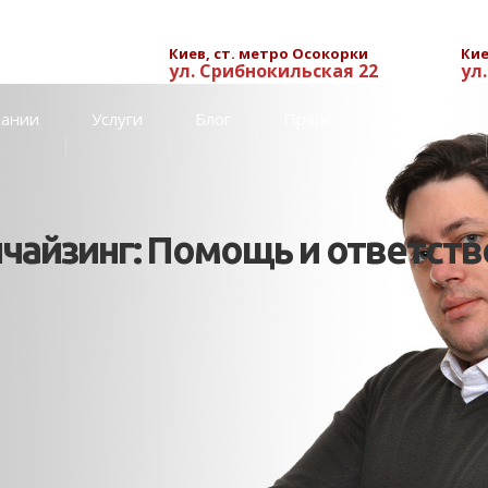
Киев, ст. метро Осокорки
Кие
ул. Срибнокильская 22
ул
пании
Услуги
Блог
Прайс
Контакты
нчайзинг: Помощь и ответств