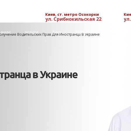
Киев, ст. метро Осокорки
Кие
ул. Срибнокильская 22
ул
пании
Услуги
Блог
Прайс
Контакты
олучение Водительских Прав Для Иностранца В Украине
транца в Украине