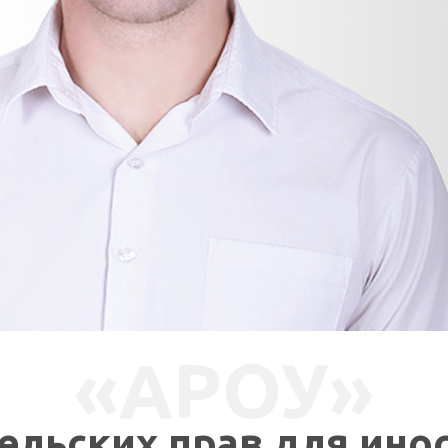
«АРОУ»
СВЯЗАТЬСЯ СО МНОЙ
ельских прав для инос