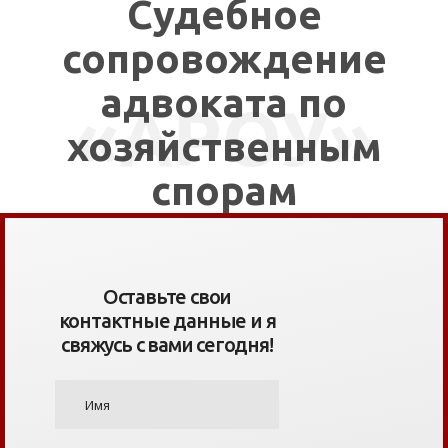
Судебное
сопровождение
адвоката по
«АРОУ»
хозяйственным
спорам
Оставьте свои
контактные данные и я
свяжусь с вами сегодня!