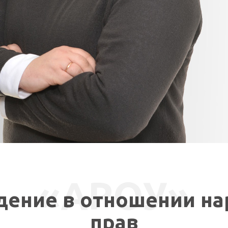
ЗВʼЯЖІТЬСЯ ЗІ МНОЮ
«АРОУ»
дение в отношении на
прав