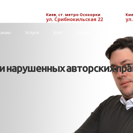
Киев, ст. метро Осокорки
Кие
ул. Срибнокильская 22
ул
пании
Услуги
Блог
Прайс
Контакты
 нарушенных авторских пра