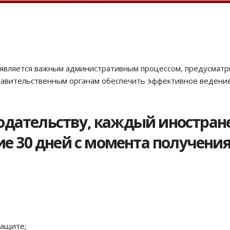
а является важным административным процессом, предусма
правительственным органам обеспечить эффективное ведени
дательству, каждый иностране
ние 30 дней с момента получен
защите;