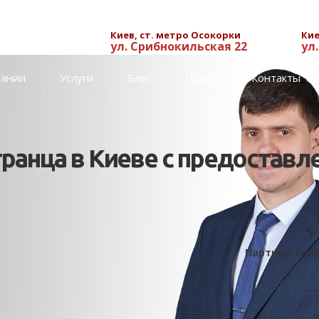
Киев, ст. метро Осокорки
Кие
ул. Срибнокильская 22
ул
пании
Услуги
Блог
Прайс
Контакты
ранца в Киеве с предоставл
Партнер, гла