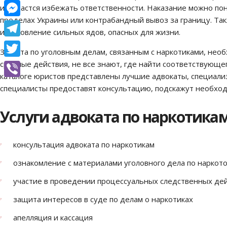
Facebook
им удастся избежать ответственности. Наказание можно пон
пределах Украины или контрабандный вывоз за границу. Та
Messenger
изготовление сильных ядов, опасных для жизни.
Telegram
Защита по уголовным делам, связанным с наркотиками, необх
срочные действия, не все знают, где найти соответствующе
Twitter
каталоге юристов представлены лучшие адвокаты, специализ
Viber
специалисты предоставят консультацию, подскажут необход
Услуги адвоката по наркотикам
консультация адвоката по наркотикам
ознакомление с материалами уголовного дела по наркот
участие в проведении процессуальных следственных дей
защита интересов в суде по делам о наркотиках
апелляция и кассация