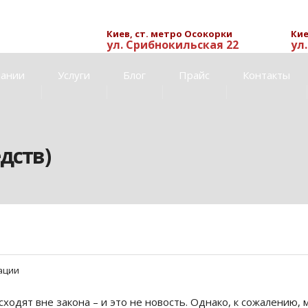
Киев, ст. метро Осокорки
Кие
ул. Срибнокильская 22
ул
пании
Услуги
Блог
Прайс
Контакты
дств)
ации
ходят вне закона – и это не новость. Однако, к сожалению, 