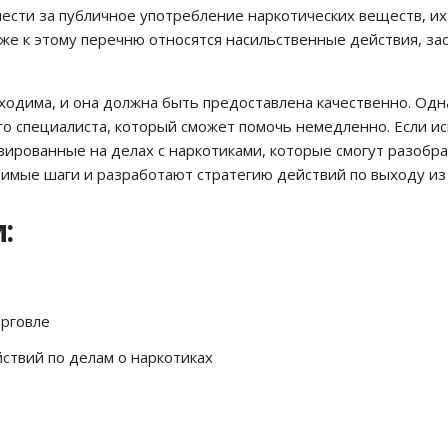
ести за публичное употребление наркотических веществ, их
кже к этому перечню относятся насильственные действия, 
одима, и она должна быть предоставлена ​​качественно. Одн
го специалиста, который сможет помочь немедленно. Если и
ированные на делах с наркотиками, которые смогут разобра
имые шаги и разработают стратегию действий по выходу из
:
орговле
ствий по делам о наркотиках