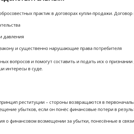
росовестных практик в договорах купли-продажи. Договор 
ательства
и давления
 закону и существенно нарушающие права потребителя
х вопросов и помогут составить и подать иск о признании
и интересы в суде.
ринцип реституции – стороны возвращаются в первоначально
ещение убытков, если он понёс финансовые потери в резуль
ния о финансовом возмещении за убытки, понесённые в связ