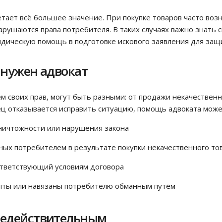
ает всё большее значение. При покупке товаров часто возн
арушаются права потребителя. В таких случаях важно знать
ическую помощь в подготовке искового заявления для защи
 нужен адвокат
м своих прав, могут быть разными: от продажи некачественн
ец отказывается исправить ситуацию, помощь адвоката може
ничтожности или нарушения закона
ых потребителем в результате покупки некачественного то
ответствующий условиям договора
крыты или навязаны потребителю обманным путём
недействительным