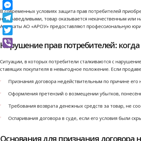
Facebook
В современных условиях защита прав потребителей приобрет
Messenger
несправедливыми, товар оказывается некачественным или н
Адвокаты АО «АРОУ» предоставляют профессиональную юрид
Telegram
Twitter
Нарушение прав потребителей: когда
Viber
Ситуации, в которых потребители сталкиваются с нарушение
ставящих покупателя в невыгодное положение. Если продав
Признания договора недействительным по причине его 
Оформления претензий о возмещении убытков, понесённ
Требования возврата денежных средств за товар, не со
Оспаривания договора в суде, если его условия были с
Основания для признания договора 