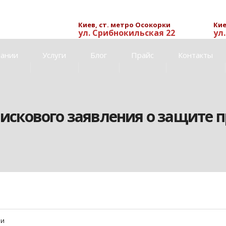
Киев, ст. метро Осокорки
Кие
ул. Срибнокильская 22
ул
пании
Услуги
Блог
Прайс
Контакты
 искового заявления о защите 
ии