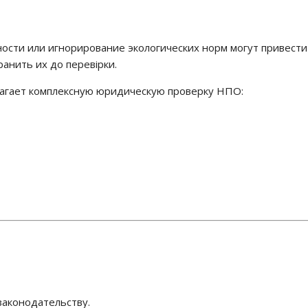
сти или игнорирование экологических норм могут привести 
анить их до перевірки.
агает комплексную юридическую проверку НПО:
законодательству.