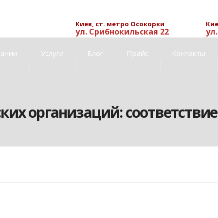
Киев, ст. метро Осокорки
Кие
ул. Срибнокильская 22
ул
пании
Услуги
Блог
Прайс
Контакты
их организаций: соответствие