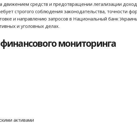
за движением средств и предотвращении легализации доход
ебует строгого соблюдения законодательства, точности фо
товке и направлению запросов в Национальный банк Украины
тивных и уголовных делах.
 финансового мониторинга
скими активами