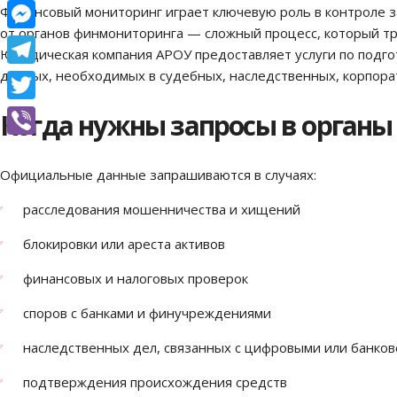
Facebook
Финансовый мониторинг играет ключевую роль в контроле 
от органов финмониторинга — сложный процесс, который тр
Messenger
Юридическая компания АРОУ предоставляет услуги по подго
данных, необходимых в судебных, наследственных, корпора
Telegram
Twitter
Когда нужны запросы в органы
Viber
Официальные данные запрашиваются в случаях:
расследования мошенничества и хищений
блокировки или ареста активов
финансовых и налоговых проверок
споров с банками и финучреждениями
наследственных дел, связанных с цифровыми или банков
подтверждения происхождения средств