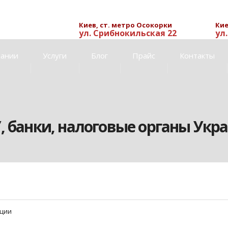
Киев, ст. метро Осокорки
Кие
ул. Срибнокильская 22
ул
пании
Услуги
Блог
Прайс
Контакты
, банки, налоговые органы Укр
ции