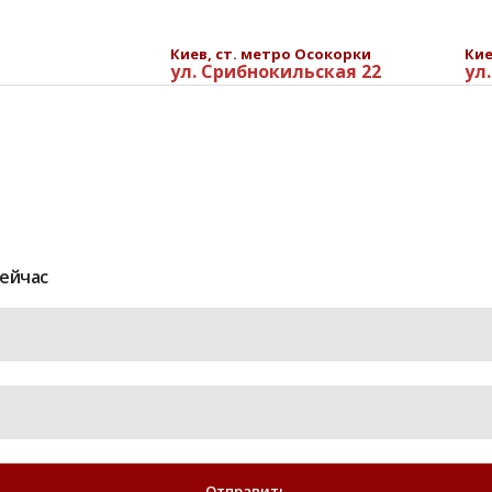
Киев, ст. метро Осокорки
Кие
ул. Срибнокильская 22
ул
пании
Услуги
Блог
Прайс
Контакты
сейчас