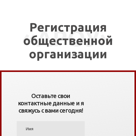
СВЯЗАТЬСЯ СО МНОЙ
Регистрация
«АРОУ»
общественной
организации
Оставьте свои
контактные данные и я
свяжусь с вами сегодня!