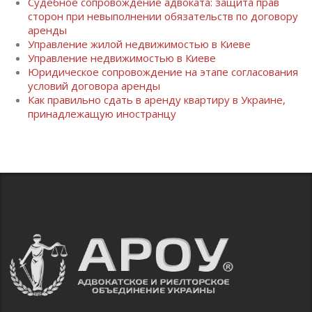
Судебное сопровождение адвоката: защита прав
сторон при невыполнении обязательств по договору
аренды
Управление жилой недвижимостью в Киеве
Управление недвижимостью в Киеве
Юридическое сопровождение на этапе согласования
условий договора аренды
Как правильно сдать в аренду квартиру в Украине,
принадлежащую иностранцу