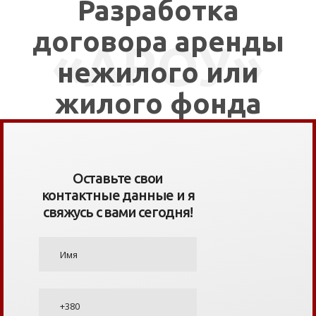
Разработка
договора аренды
«АРОУ»
нежилого или
жилого фонда
Оставьте свои
контактные данные и я
свяжусь с вами сегодня!