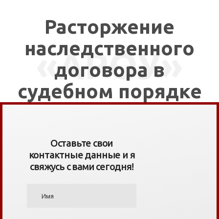
Расторжение
наследственного
«АРОУ»
договора в
судебном порядке
Оставьте свои
контактные данные и я
свяжусь с вами сегодня!