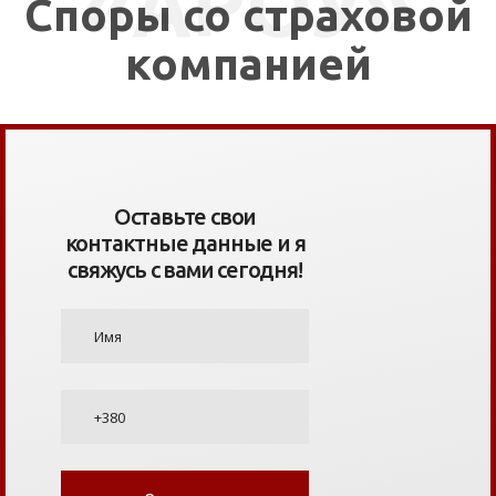
«АРОУ»
Споры со страховой
компанией
Оставьте свои
контактные данные и я
свяжусь с вами сегодня!