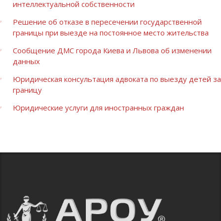
интеллектуальной собственности
Решение об отказе в пересечении государственной
границы при выезде на постоянное место жительства
Сообщение ДМС города Киева и Львова об изменении
данных
Юридическая консультация адвоката по выезду детей за
границу
Юридические услуги для иностранных граждан