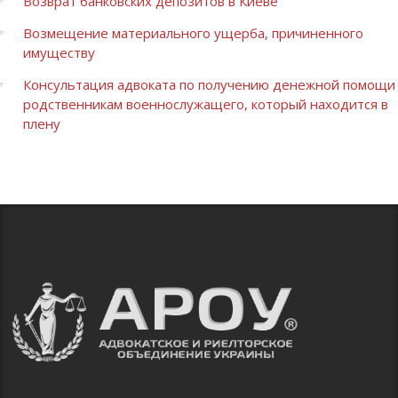
Возврат банковских депозитов в Киеве
Возмещение материального ущерба, причиненного
имуществу
Консультация адвоката по получению денежной помощи
родственникам военнослужащего, который находится в
плену