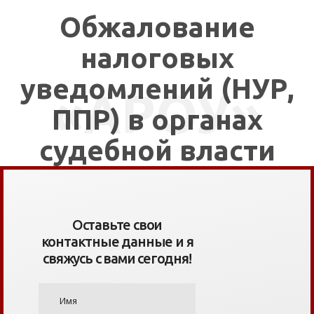
Обжалование
налоговых
уведомлений (НУР,
«АРОУ»
ППР) в органах
судебной власти
Оставьте свои
контактные данные и я
свяжусь с вами сегодня!